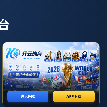
凱恩.
无数球迷的关注。近日关于英超巨星哈里·凯恩