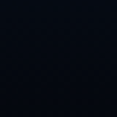
LATED NEWS
杯下注平台App评测：移动下注更便捷
杯预测：经典赛程与重要节点分析
杯赛事直播回放与重播资源汇总
杯买球时事新闻与实时赔率更新
杯外围投注数据分析的科学应用
杯下注平台优惠活动大全：不错过任何机会
Copyright 2024
九游娱乐(JIUYOU)官方网站
All Rights by
九游娱乐
dd: 甘肃省定西市通渭县华家岭乡 Tel: 010-6551149 E-mail: admin@9you-dev.c