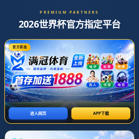
CATEGORIES
Toggl
naviga
NEWS
京津冀协同发展不断迈上新台阶（奋勇争先，决
战决胜“十四五”）
盛夏时节的京津冀大地，正以体育之名释放澎湃动能：从北京
城市副中心的全民健身嘉年华，到天津滨海新区的全国青少年
足球邀请赛，再到河北张家口崭新的冰雪场馆训练有序进行，
一幅“体育+协同发展”的生动画卷正徐徐铺展。围绕“京津冀协
同发展不断迈上新台阶”的时代主线，体育这条看似“轻盈”的纽