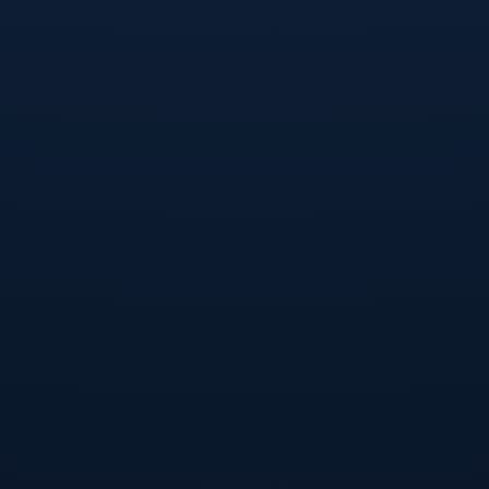
在体育基础设施建设上，京津冀不断探索公共服务共建共享新
模式。北京利用城市更新契机，在老旧小区、闲置厂房“见缝插
针”布局小型体育综合体、口袋公园球场；天津将沿海滩涂、滨
河岸线串起健身步道、骑行绿道；河北则通过“补短板、强基
层”，加快县域体育中心、乡镇灯光球场和村级多功能运动场建
设。更为关键的是，三地打破行政区域壁垒，在场馆使用、赛
事组织、青训营地等方面逐步建立联通机制：不少北京社会足
球队将主场“搬到”廊坊、涿州，享受更亲民的场地价格和更加
充裕的训练时间；来自天津、河北的青少年运动员则可以通过
联通的青少年联赛体系，在北京高水平场馆经常性比赛交流。
以“体育场馆一卡通”“跨省通办预定平台”等为代表的一批创新
举措，正在让公共体育服务更加便捷、更加均衡。
体育产业一体化升级，是京津冀协同发展的重要“增量”。北京
聚焦体育科技和总部经济，一批从事智能可穿戴设备、运动数
据分析、沉浸式观赛技术的创新企业集聚中关村、通州运河商