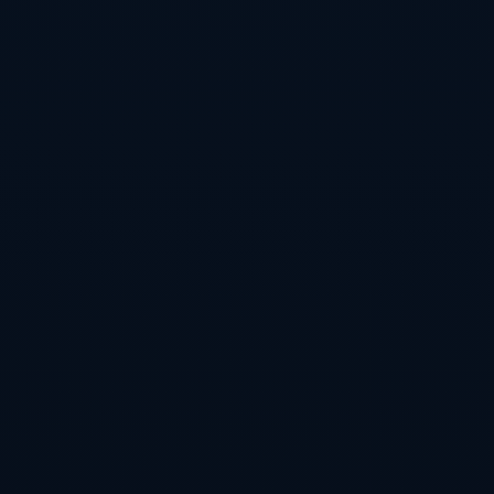
青少年体育协同培养，为京津冀体育发展注入源源不断的后备
力量。依托“三大球”改革试点和体教融合政策，北京率先在中
小学构建校园联赛体系，天津在体校与普通学校互通上不断探
索，河北则在冰雪、足球等项目上打造一批特色学校和训练营
地。如今，京津冀三地的校园联赛正逐步打通：足球、篮球、
排球、田径等项目建立跨区域分级联赛机制，优秀小运动员可
以在更大舞台锻炼成长；各地体育传统校通过“结对共建”共享
师资、课程与训练方法，部分北京名校教练定期赴河北授课，
天津冠军教练团队走进张家口、承德，为当地青少年打开更广
阔的体育视野。体育，不仅锤炼体魄、砥砺意志，也在区域协
同中成为青少年认识祖国、热爱家乡的一扇窗口。