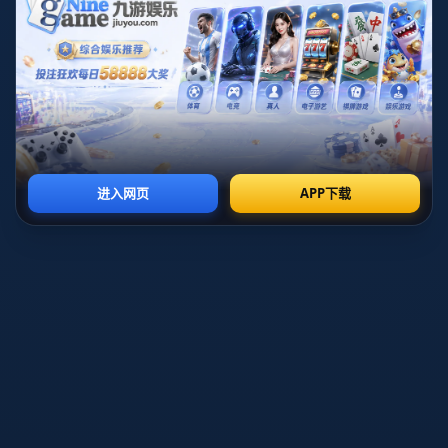
域赛事体系——“京津冀城市马拉松联赛”、京津冀青少年篮球
巡回赛、京张公路自行车挑战赛等相继落地，赛事日历互相错
位、有序衔接，既避免同质化“内卷”，又实现资源最大化利
用。体育赛事IP的辐射带动效应日渐显现，餐饮、住宿、交
通、文旅等联动发展，一个个“周末体育经济圈”在京津冀拔节
生长。