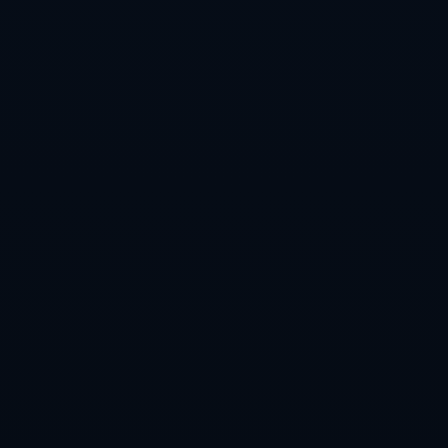
老”模式，为老年群体提供科学运动处方和康复指导。通过协同
推进全民健身场景数字化，京津冀正在让体育融入城市治理和
公共健康体系，为提高人民群众获得感、幸福感提供坚实支
撑。
迈入“十四五”关键阶段，京津冀体育协同发展面临着更高要求
——如何在高质量发展大局中找准体育的功能定位，如何在构
建新发展格局中拓展体育的产业空间，如何在推动共同富裕实
践中发挥体育的独特作用。面向未来，三地将在更高起点上推
进协同：以重大赛事为牵引打造世界级体育名片，以体育科技
创新打造具有全球竞争力的产业集群，以更加普惠均衡的公共
体育服务让群众共享发展成果。在这条充满活力的赛道上，京
津冀正握指成拳、合力奔跑，以体育之力激活协同发展新动
能，为“奋勇争先，决战决胜‘十四五’”注入更加持久的精神动
力与发展势能。
PREVIOUS：
灰熊官宣贾-莫兰特复出！扣篮海报照释出：