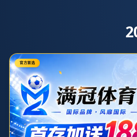
HOME
关于我们
产品中心
NE
CATEGORIES
公司新闻
世界杯
行业资讯
界杯周
的盈利
NEWS
为时保