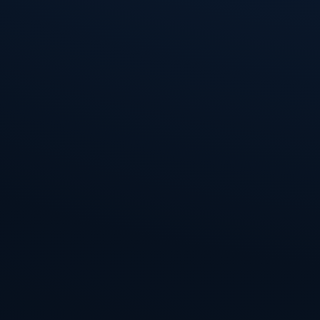
玩家的
普通玩
踪某支
止损线
律和专
一步下
案例分
弹”，
赔，以
现稳健
的落差