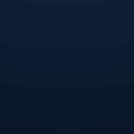
心 来自信息差与赔率设计 从本质上看，世界杯外围投注的盈利模式主要围
数据模型、历史战绩数据库、即时伤停信息与资金流向监控能力，而多数
种信息不对称，为庄家通过赔率和盘口设置锁定长期利润提供了基础。庄
盘口，随后根据投注资金流向不断微调，让资金分布尽可能接近平衡，以
 稳定盈利。
水位 庄家如何锁定长期优势 在世界杯外围投注中，玩家最常接触到的就
可能都接近 1比90 或 2比00 这类常见数字，但隐藏的利润空间往往就
来赚钱，而是通过长期 期望值为正 的赔率体系获取稳定收益。举例来说
率、抬高冷门一方赔率，以吸引逆向资金入场，从而进一步平衡风险。庄
，通过让球深浅和赔率微调，也能在大样本中保证自己处于绝对优势地位