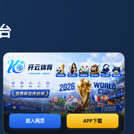
秘与分析
在于世界杯自身的巨大流量与情绪放大效应。每逢世
资讯服务方”则围绕这一需求搭建出一整套隐蔽却精细
后的运作逻辑与风险结构，从而在面对高风险投机行