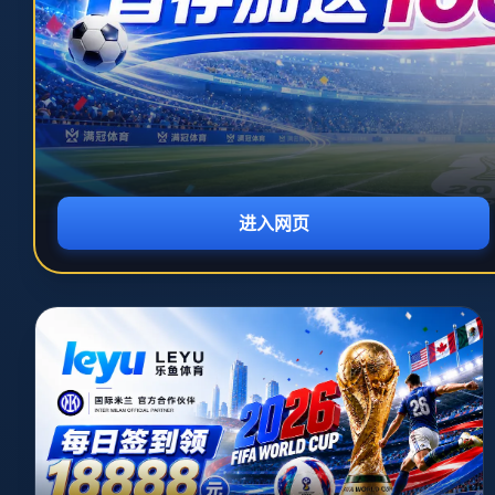
如何合法使用世界杯竞猜APP平台？
世界杯竞猜平台十大推荐及点评
2026世界杯竞猜赔率深度解析
世界杯外围买球与球赛数据分析
西蒙尼：理解克洛普 一再要求胜利让人
倍感压力
威爾士邊鋒貝爾外號大聖的由來.
世界杯外围投注常见陷阱与规避方法
2019-2020五超联赛第十七轮综述
CONTACT US