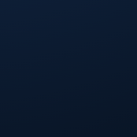
绕两个关键词展开 信息差 与 赔率设计。庄家掌握着
玩家只拥有零散的舆论、有限的球迷经验和情绪判
家在开盘前会综合球队实力、公众预期和市场热度设
确保无论比赛结果如何，都能依靠 水位差、抽水和盘
是让球盘、大小球盘以及各种特殊玩法。表面上看，双
埋在细小的水位差中。庄家不会单纯依靠某一场比赛“猜对
，当公众过度追捧热门球队时，庄家会相应调低热门一
家会在赔率中嵌入细微的利润边界，即便投注资金略
。