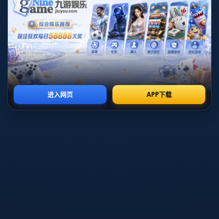
的平台会采用银行级加密技术，对用户支付信息进行多重防
护，同时支持多种正规支付方式，如主流银行卡、知名第三方
支付渠道等，而不会只提供来历不明的转账路径。提现规则也
要透明明确，包括最低提现额度、到账时间、手续费标准等，
平台会在条款中写得清清楚楚，不会动辄以各种理由限制用户
取款。如果你发现不到账时间长期被拖延，客服总以“系统维
护”为理由推脱，那这家平台就已经失去了最基本的可信度。
赔率合理稳定 比所谓“超高回报”更重要
真正安全的世界杯买球网站，在赔率设置上往往体现出一种“克