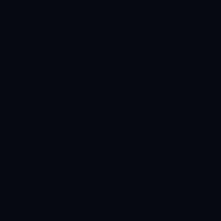
街头霸主首次卫冕“业余之巅”头衔，决战12月20日！
山東魯能泰山足球俱樂部介紹.
吕文君微博晒500场海报：携手同行 向更高目标前进
2020中甲联赛第一阶段比赛顺利完成
曼城CEO：三冠王是十年努力的成果！.
中超之老謝爾蓋耶夫曾為國安出場16次僅進1球！如今面對海
港完成帽子戲法！.
世界杯直播平台运营商分析
金融数据增速稳健上扬——信贷资源更多流向实体经济
CONTACT US
Contact: 九游娱乐