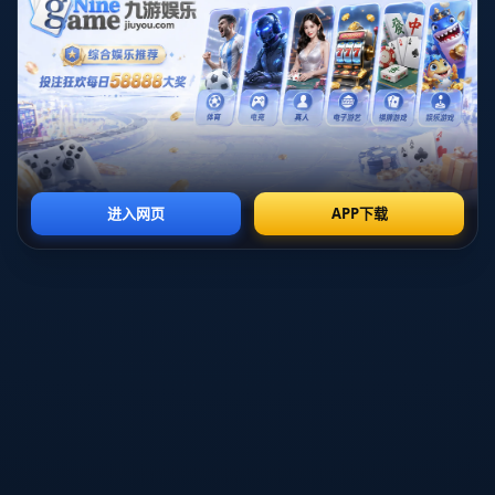
下半场，卡塔尔的进攻愈加锐利，而**塔吉克斯坦队陷入防守
反击的单一模式**。第65分钟，阿菲夫再度成为英雄，他接到
队友精准传球后冷静推射破门，为卡塔尔队打破僵局。虽然此
后塔吉克斯坦顽强抵抗，但人数上的劣势让他们始终难以组织
起有效反击。随着裁判终场哨响，卡塔尔以1-0锁定胜局，在积
分榜上以绝对优势头名出线。
### **阿菲夫：闪耀关键时刻的卡塔尔先锋**
如果说整场比赛有谁值得被铭记，那无疑是卡塔尔前锋**阿克
拉姆·阿菲夫**。作为球队的进攻核心，他在场上的表现令人叹
服。阿菲夫不仅是一名出色的射手，其**卓越的跑位能力和视