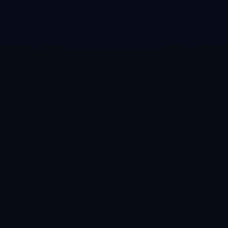
CATEGORIES
公司新闻
行业资讯
NEWS
N威廉姆斯：和哥哥吵架後回家不再吵！.
球场上的咄咄怪事，那一年，康塔维特竟成共享冠军
世界杯预测：东亚球队是否能突破历史
安东尼奥·普切出任中国U-21国家男子足球队主教练
2020賽季亞冠小組賽第2輪比賽集錦.
德尚：作為隊長對姆巴佩壓力不大，他很樂意當前的身份.