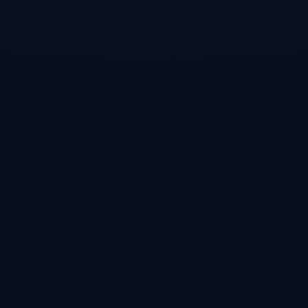
实力更强，但因比赛末段的情绪化失控而险些被对手抓住机
会。因此，对于塔吉克斯坦而言，这场失利其实更加是一场收
获经验的过程。
### **卡塔尔的未来展望：冠军征程值得期待**
作为近年来亚洲足坛冉冉升起的强队，卡塔尔队的野心显而易
见。从2019年赢得亚洲杯冠军开始，**卡塔尔便不断加强自身
阵容的深度和战术执行力**。如今，他们以小组头名的身份晋
级，显然已经树立起了对后续对手的心理优势。
更重要的是，卡塔尔的众多核心球员正值当打之年，像阿菲夫
这样的球员已经积累了大量大赛经验。此外，卡塔尔队近年来
在青训方面投入了巨大资源，替补席上随时都有可能蹿升的“黑
马”。这一切，都让卡塔尔成为亚洲足坛不可忽视的存在。