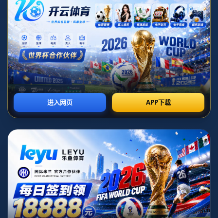
从“观赛乐趣”变为“法律风险”和“经济损失”。在点击下注之
前，弄清楚哪些平台合法、风险如何防范、有哪些判断依据，
就成为每个参与者必须补上的一课。