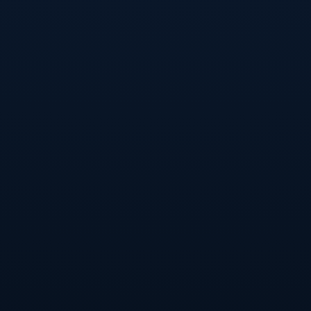
需要注意的是，一些平台会刻意模糊“博彩”和“游戏”的界限，
以逃避监管。例如打出“世界杯知识答题赢奖励”“积分竞猜兑换
礼品”的口号，却在后台设置积分与现金的兑换渠道，或通过第
三方平台实现“私下结算”。这类变相竞猜行为同样存在法律隐
患，如果涉及大额资金甚至组织推广，用户不仅面临资金安全