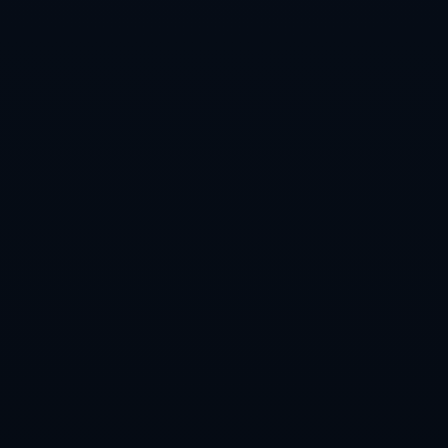
PREVIOUS：
新手必读：世界杯竞猜平台入门指南
NEXT：
世界杯外围赛对全球足球格局的深远影响
RELATED NEWS