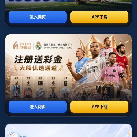
从法律角度看，我国对博彩活动采取严格限制与许可并行的管
理模式。一般而言，除经国家审批的体育彩票等官方渠道外，
以营利为目的、面向公众开放的竞猜平台，极有可能被认定为
非法网络赌博或违规经营活动。尤其在世界杯期间，一些平台
打着“竞猜”“游戏积分”“虚拟币兑换”的幌子，实质仍是利用比
分、进球数等赛果进行盈利投注。如果平台没有取得合法资
质、服务器部署在境外、结算方式模糊，那么无论界面设计多
么专业、宣传多么诱人，都难以摆脱法律风险的阴影。
要判断一个世界杯竞猜平台是否合法并具备基本保障，可以从