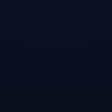
问题，还有可能被认定为参与组织赌博。在这种情况下，即便
平台口头承诺“资金安全”“后台风控”，也难以构成真实的合规
保障。用户越是对规则不了解，就越容易在模糊地带被诱导承
担不对等的风险。
为了在世界杯期间理性参与竞猜并守住安全底线，用户可以从
几个维度构建自己的风险防火墙。第一，优先选择官方或经授
权的渠道，例如通过正规体育彩票机构了解赛事玩法，而不是
下载来历不明的APP或点击社交群内的链接。第二，凡是打着
“包赢计划”“内幕情报”“利益分红”的世界杯竞猜平台，均应提
高警惕，合理输钱、不信稳赚是基本原则。第三，切勿轻易向
陌生账户转账，也不要在未经验证的平台中上传身份证照片、
银行卡号等敏感信息，以防止被盗用甚至被卷入洗钱活动。第
四，严格控制参与金额，将竞猜视为一种娱乐支出而非投资渠
道，一旦发现自己情绪失控、频繁加注，就要及时止损并远
离。