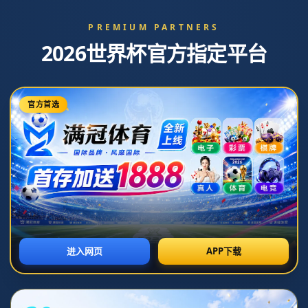
CATEGORIES
Toggl
naviga
NEWS
收获荣耀 憧憬希望——中国U19男足国家队以全
胜战绩结束“熊猫杯”征程
收获荣耀 憧憬希望——中国U19在熊猫杯上的成长启示
当终场哨声在夜色中响起 中国U19男足国家队以全胜战绩捧起
“熊猫杯”奖杯 看台上此起彼伏的欢呼不仅是在庆祝一项青年赛
事的冠军 更是在为一种久违的信号鼓掌——原来中国足球的青
春阵地仍然可以洒满光亮 这一刻的荣耀并不只是比分上的领先