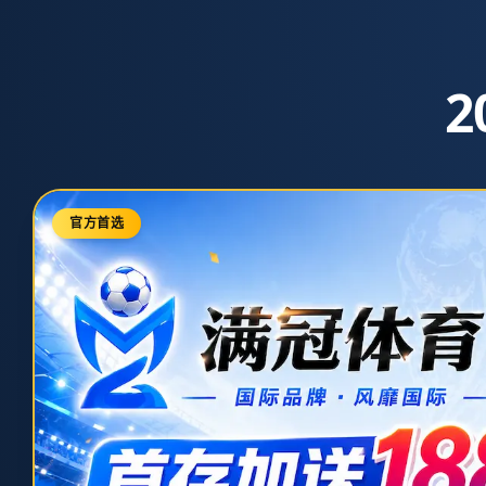
HOME
关于我们
产品中心
NE
CATEGORIES
公司新闻
**圖
行业资讯
*當托