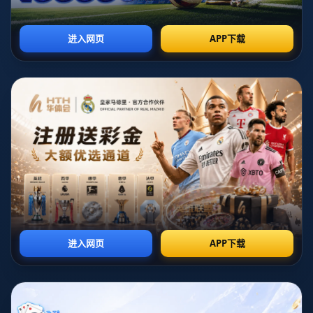
家，如**格陵蘭或安道爾**，則長期因整體實力不足徘徊於國
際舞台的邊緣。
2. **地區足球資源分配不均**
像非洲和亞洲某些國家，由於基礎設施欠缺、足球發展系統不
成熟，導致他們缺乏強有力的青訓梯隊。盡管這些地區涌現了
一些才華橫溢的球員，如*埃及的穆罕默德·薩拉赫*，但依然難
以撐起整個國家隊的實力。