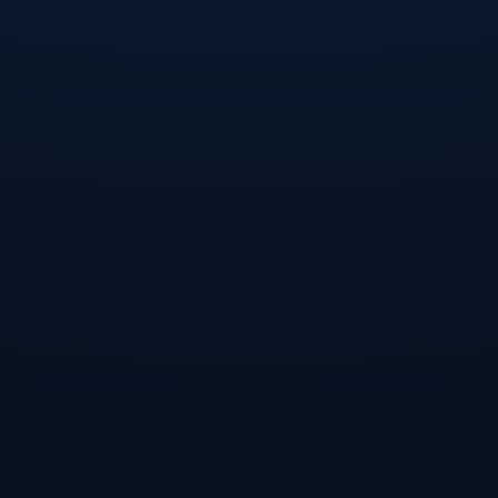
曾經光芒四射的義大利國家隊，在2022卡塔爾世界杯的歐洲區
預選賽中意外出局，令人惋惜。義大利的缺席是由於鋒線乏力
以及面對*北馬其頓*時錯失良機所導致，這也敲響了對所有傳
統豪門的警鐘——過於依賴老牌球員而忽視戰術創新可能導致
致命後果。
---
### **令人遺憾的遺珠之憾**
在談到未能參加卡塔爾世界杯的國家隊時，我們不得不關注一
些特定國家，因為它們的缺席令足球愛好者深感惋惜：
1. **義大利：四星豪門的意外缺席**