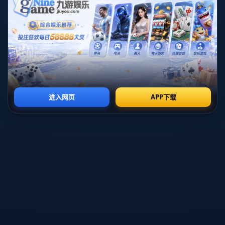
3. **戰術與發揮不穩定**