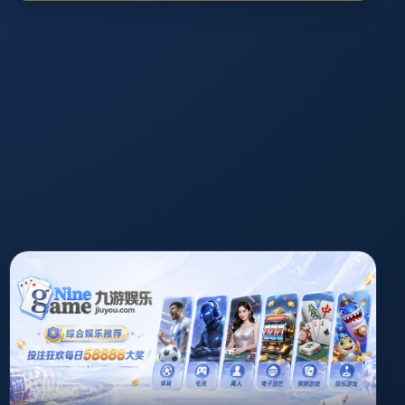
步前行。*他的话不仅仅是对个人球队的考量，更是对
在多次采访中强调，**国家队赛事应该把球员健康放
的职业生涯。这种观点不仅是在为俱乐部的长远利益考
竞争力。**在对阵曼城这样的强劲对手后，如何确保
为，国家队应该在非比赛期间为球员提供足够的休息和
部赛事累积出现了肌肉伤病，影响了他在关键比赛中的
让球员自身的竞技状态和心理健康受到双重打击。