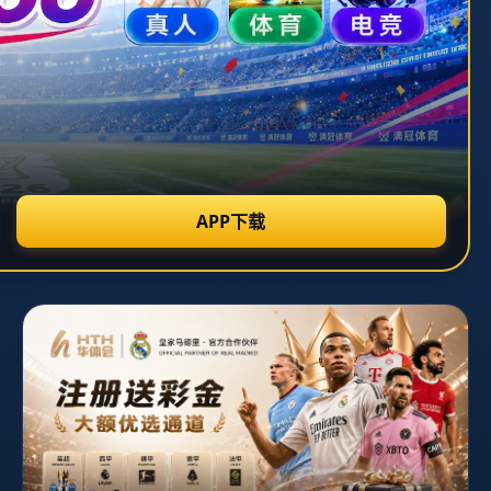
，国家队在国际赛事中应优先保护球员，并提出在对阵曼城后球队仍需稳
球运动员群体健康的深切关注。*
 球员健康的优先保障
代足球的日益激烈，球员们面临着前所未有的生理和心理压力。阿尔特塔
**。国家队教练在排兵布阵时不能仅仅为了比赛胜利，而忽视球员长期
是为了保护球员整体职业生涯的可持续性。
 比赛密度与球员伤病
，因过度比赛导致的伤病问题频发，严重影响了球员的场上表现和球队的
够以最佳状态继续后续比赛，是每个教练都面临的难题。**阿尔特塔认
间，特别是在国际比赛日程紧凑的情况下。
 案例分析：过度竞技的代价
文·德布劳内为例，这位曼城的中场核心在上赛季因频繁的国家队和俱乐
*类似的情况在各大豪门俱乐部屡见不鲜。这不仅让俱乐部蒙受损失，也
 在对阵曼城后的长期策略