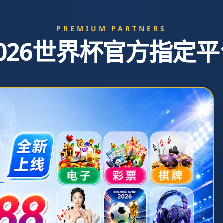
新闻中心
联系方式
WS
德尚：作為隊長對姆巴佩壓力不大，他
言：**在当今足球世界，年轻球员担起领袖角色的现象越来越普遍，但并
主教练德尚认为，作为队长，*姆巴佩*的压力并不如外界所想，反而是
身份中显得如此得心应手？