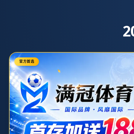
HOME
关于我们
产品中心
NE
CATEGORIES
公司新闻
**前
行业资讯
家队的
长这一