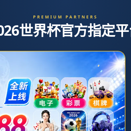
新闻中心
联系方式
WS
段昂君取得20分 楊瀚森17+11 王哲林24+
昂君取得20分，杨瀚森17+11，王哲林24+8：青岛险胜上海实现连胜**
男篮在最新一场CBA常规赛中，以极为惊险的比分战胜上海男篮，取得了