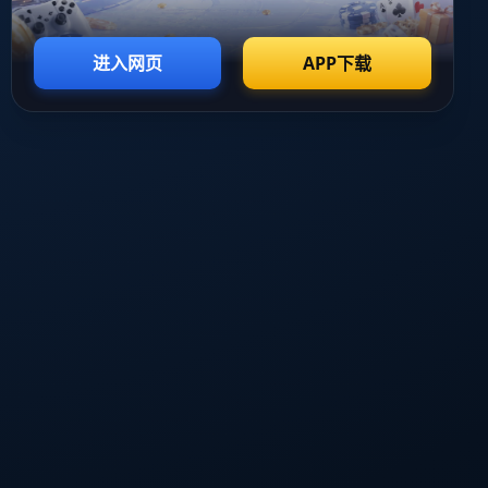
篮板球的拼抢上略占优势，尤其是杨瀚森和王睿泽两
命中率几乎决定了比赛的上半场走势——青岛在关键时
篮以及杨瀚森关键的篮板球，让青岛男篮最终顶住了上
赛话题。球迷们不禁期待，段昂君和杨瀚森能否持续
人的地方。