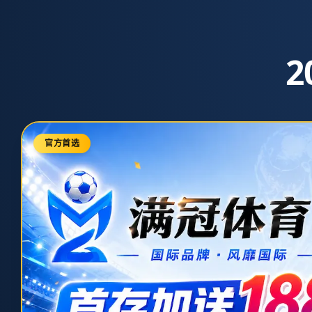
HOME
关于我们
产品中心
NE
CATEGORIES
公司新闻
**段
行业资讯
*青岛