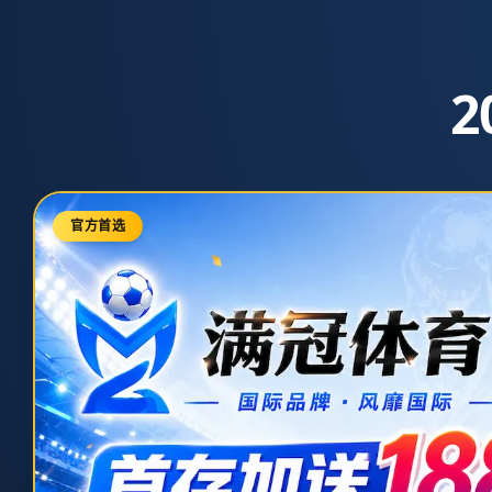
HOME
关于我们
产品中心
NE
CATEGORIES
公司新闻
**中
行业资讯
在20