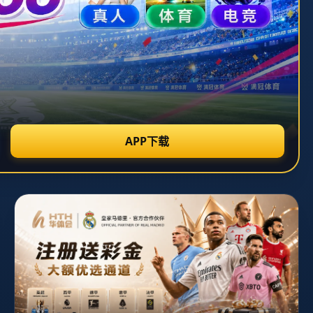
抵达杭州，开始了他在中国执教的首次旅程，引发了广泛的关注与讨论。
维奇，作为一名在国际篮球界享有盛誉的教练，曾带领塞尔维亚国家队赢
战术执行，还注重球员心理素质的培养。这一切都让球迷对他将为中国男
 乔尔杰维奇对中国男篮的影响