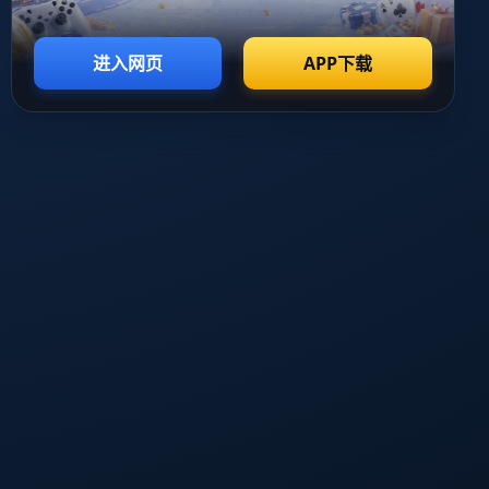
理想，迫切需要借助经验丰富的教练来提升整体实
期间，通过不断变化的阵容和战术，帮助球队适应高
尔维亚队取得了优异成绩。这种灵活的战术应用，将为