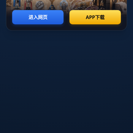
维奇的首要任务是重塑球队的风格。中国男篮在近年的国际赛场表现并不
尔杰维奇不仅擅长战术调整，更具备调动球员积极性的能力。他曾在执教
赛的节奏。
在2021年东京奥运会期间，乔尔杰维奇曾巧妙利用对手的弱点，帮助塞
篮在国际赛事中的竞争力带来新的提升。