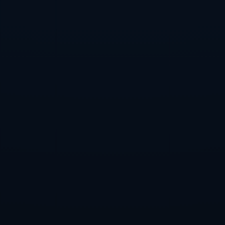
的心理状态也将得到提升。**毛利明、易建联等核心球员的表现，将是球