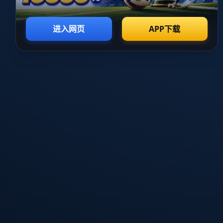
中超第7輪長春亞泰1-1浙江隊 弗蘭克點
射迪諾弒舊主.
CONTACT US
乔尔杰
Contact: 九游娱乐
力。乔
Phone: 13355324878
强度比
Tel: 010-6551149
例如，
E-mail: admin@9you-dev.com
中国男
Add:甘肃省定西市通渭县华家岭乡