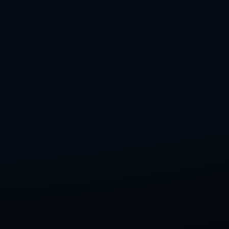
2026-07-07T16:28:03+08:00
2026-07-07T16:28:02+08:00
2026-07-06T16:28:05+08:00
2026-07-06T16:28:05+08:00
2026-07-05T16:28:06+08:00
2026-07-05T16:28:06+08:00