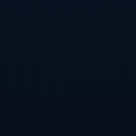
 球员与教练的沟通
尔杰维奇的到来，**球员与教练之间的沟通显得尤为重要**。他在此前
需求。这种方法将帮助球员在比赛中释放更大的潜能，也将促进团队的凝
乔尔杰维奇已经开始与队员们进行一对一的交流，以建立信任关系，并为
产生积极影响。
 中国男篮的未来展望
篮在全球篮球舞台上的地位，正面临着机遇和挑战并存的局面。随着乔尔