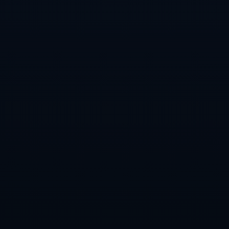
CATEGORIES
公司新闻
行业资讯
NEWS
《晚郵報》：邁尼昂要求800萬歐續約年薪引發拜仁曼聯切爾
西興趣.
（经济观察）重大项目加速推进 中国扩投资动力充足
希勒：签约安东尼是导致滕哈赫被解雇的原因之一
西甲第26輪奧薩蘇納0-2巴塞羅那 梅西助攻梅開二度莫裏巴打
進處子球.