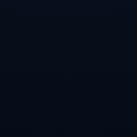
友不是歐洲杯奪冠熱門.
RELATED NEWS
世界杯下注平台App评测：移动下注更便捷
世界杯预测：经典赛程与重要节点分析
世界杯赛事直播回放与重播资源汇总
世界杯买球时事新闻与实时赔率更新
世界杯外围投注数据分析的科学应用
世界杯下注平台优惠活动大全：不错过任何机会