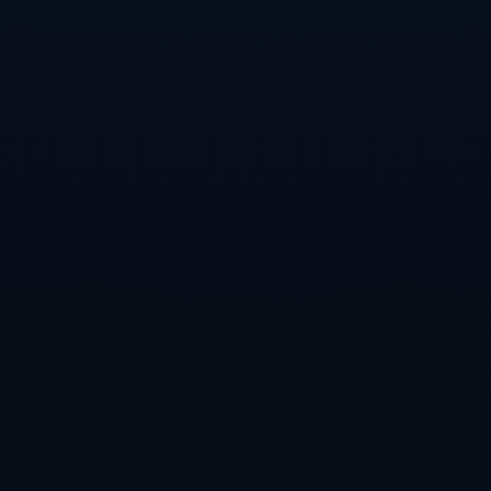
综合来看 小组赛阶段的悬念可以被概括为三层 热门能否稳住
基本盘是否会被打破 以及黑马会在哪里出现 对球迷而言 与其
执着于精确预测每一场比分 不如把注意力放在这些结构性的变
数上 在理解赛程和形势的前提下去观赛 会更容易读懂每一脚
射门背后的意义 当小组赛的最后一个出线名额尘埃落定 所有
那些看似“意外”的情节 其实早已在赛程安排对阵风格和心理博
弈中埋下伏笔 而这正是世界杯小组赛最迷人的地方 也是所有
预测都无法完全掌控的悬念核心
PREVIOUS：
世界杯竞猜平台好不好？深度评测！
NEXT：
世界杯竞猜平台的客户服务水平如何