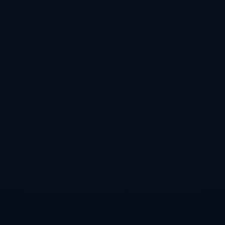
从数据角度看 现代足球分析为世界杯预测提供了海量信息 包
括球队的预期进球xG防守强度压迫指数等 让我们可以更精细
地评估小组赛阶段的优势与弱点 然而世界杯毕竟不是长赛季联
赛 三场比赛样本极小 又夹杂着中立场地 环境适应 裁判尺度等
变量 所以即便是依托数据模型的预测 也必须留出一部分空间
给“不可量化”的因素 比如临场发挥 情绪波动以及更衣室气氛
等到真正开踢时 这些隐性的心理和环境要素会放大成为实实在
在的比分差异