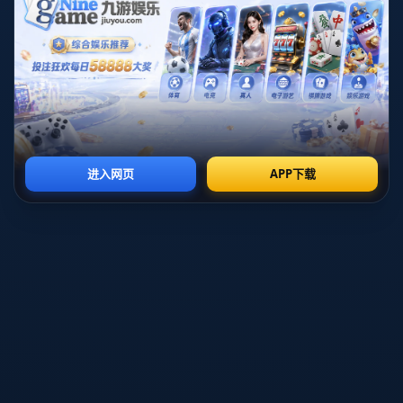
三强抢两名额甚至四队都有机会的局面 让每一轮比赛都充满计
分盘上的复杂推演 在预测这类小组时 单场实力判断的价值会
被压缩 因为除了胜负 还需要考虑净胜球 对赛成绩以及相互之
间心理博弈 很多时候 一场看似不起眼的平局 就能让某支强队
陷入最后一轮必须大胜的险境
与死亡之组相对的是 “均衡之组”的混战悬念 表面看缺少超级豪
门 热度不高 但真正难以预测的是这类四支球队实力接近的分
组 任何一队都有可能成为头名 也都有可能垫底 由于彼此之间
没有绝对压制力 比赛往往更开放 也更容易出现高比分 预测时
如果只依赖历史战绩或世界排名 往往误差极大 在这种小组中
临场状态 微小战术调整甚至某位核心的短暂伤病 都可能成为
决定出线形势的关键细节