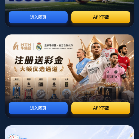
相比之下 第二档球队能否“偷位”是悬念的另一条主线 这些球队
往往拥有几名在欧洲主流联赛效力的核心球员 战术体系相对成
熟 在面对传统强队时并不怵场 各种模型预测中常见的情形是
他们通过对阵同档或更低档次对手时的“稳拿三分”来奠定出线
基础 再力争在对阵一号种子时拿到至少一分 预测这类球队时
需要特别看重其防守韧性和反击效率 因为在强队占据控球的情
况下 一两次快攻就可能改变整组形势 这让小组头名与第二名
之争变得极难预判
在众多看点中 “死亡之组”始终是舆论焦点 抽签结果一出 球迷
和媒体最先寻找的就是哪一组兼具豪门 中坚力量以及风格鲜明
的“搅局者” 死亡之组的悬念不在于谁弱 而在于谁会被“挤”出去