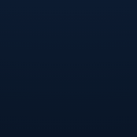
世界杯扩军后，新的赛制引入更多新面孔球队，单纯看传统印
象往往会出错。新手下注前，至少要掌握几类
基本面信息
：第
一，看球队近期状态，包括预选赛表现、热身赛结果、进失球
数据等；第二，看阵容健康情况，核心球员是否有伤，是否刚
打完漫长俱乐部赛季，有无疲劳隐患；第三，看战术风格和心
理压力，例如一些传统强队小组赛首战容易“慢热”，而部分黑
马球队擅长大赛打防守反击。举个简单案例，上一届世界杯
中，某支传统南美强队在预选赛后半段状态一般，核心前锋带
伤出战，博彩公司依旧给予强势赔率，很多新手只看名气盲目
跟进，结果连续两场赢盘难度极大。通过新闻报道、专业足球
网站、教练赛前发布会等渠道获取信息，可以帮助你看清“牌面
下的真实状态”，避免只凭印象下注。
学会解读赔率和盘口而不是只看谁更“红”
新手对
世界杯下注
常见的误解，是把赔率当成“结果预测”，例
如认为低赔率就一定会赢，高赔率就是冷门。实际上，赔率和
盘口更多反映的是市场资金分布和风险控制。当一支球队名气