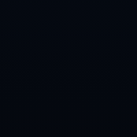
萨拉赫破冰会谈后回归大名单，队友曝出他在更衣室的真正
角色
分析2026世界杯竞猜冠军最大可能性
喬治談最後投籃：判斷失誤和不聰明的動作 錯以為我們落後
一分.
世界杯下注入口新手必备入门指南
馬卡報道：埃裏克-加西亞回歸之路難度不小，或許巴薩會考
慮出售他.
CONTACT US
Contact: 九游娱乐
Phone: 13355324878
Tel: 010-6551149