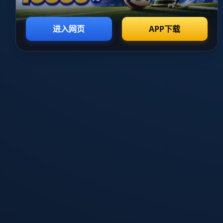
字母哥贊揚利拉德不斷引導球隊以正確
方式打球 我們只需緊隨其後.
CONTACT US
Contact: 九游娱乐
Phone: 13355324878
Tel: 010-6551149
E-mail: admin@9you-dev.com
Add:甘肃省定西市通渭县华家岭乡