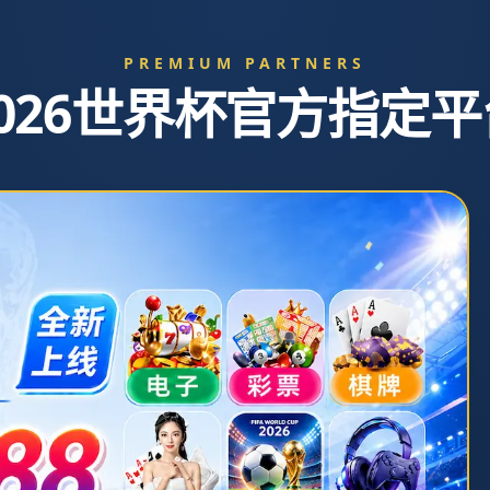
新闻中心
联系方式
WS
世界杯买球的未来趋势与科
买球新时代 科技如何重塑投注体验
界杯开幕,在线“买球”都会在全球范围内掀起一股热潮。然而与过去简单
,而是被大数据 算法 人工智能和沉浸式互动技术深度改造的数字产业。
的赛场中找到新的机会与更安全的参与方式。本篇将围绕世界杯买球的未