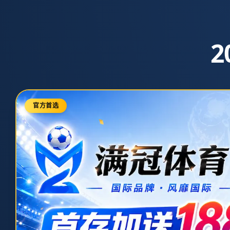
HOME
关于我们
产品中心
NE
CATEGORIES
公司新闻
世界杯
行业资讯
每逢世
NEWS
的游戏
速演进