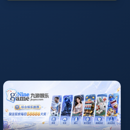
策的底盘。从球员跑动距离 射门期望值xG 到团队高压
过可视化平台和APP直接呈现给普通用户。随着物联网
对抗,都将被转化为可量化的数据点,构成实时的投注参
据的角球走势盘口 球员个人表现盘口,甚至是针对某
础上动态生成。AI会综合球队近期状态,伤病信息,
和用户吸引之间寻找更精确的平衡。未来的趋势是,每个
系统会根据用户的投注习惯和过往偏好,为其推荐更加
的角色,通过异常行为识别来防范操纵比赛,洗钱,以及极