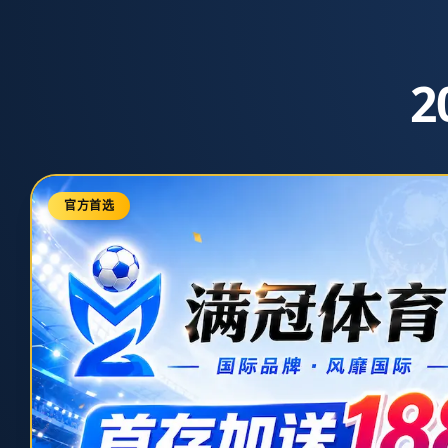
HOME
关于我们
产品中心
NE
CATEGORIES
公司新闻
当越来
行业资讯
子、谁
为标志
NEWS
如果说