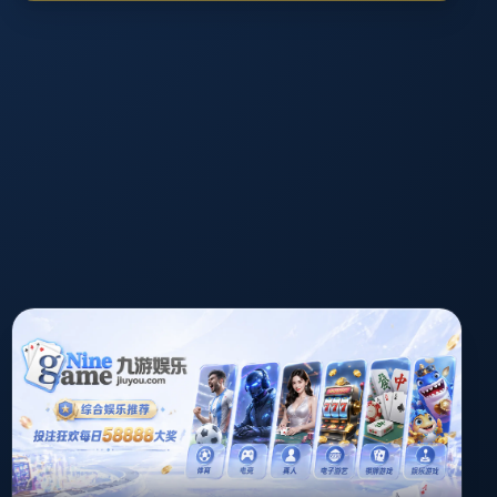
引入国际课程，再到高校、俱乐部、社会机构的联
过去那种凭经验“摸着石头带队”的时代，正在被更重
结果、轻过程”转向“重过程、重方法”。以往很多基层
评估。其二，从“个人单打独斗”转向“平台化支
架中的一员。其三，从“短期集中培训”转向“终身学习
向基层校园和启蒙阶段的初级等级，到面向职业梯队
一级都对应清晰的准入门槛和培训模块。课程中不仅
容。这样的结构设计，使得教练成长路径更为可视化
，才能一步步走向更高平台。
本身发生了变化。过去，很多教练课堂仍停留在“灌输
一些省级教练研修班中，导师会要求学员自己设计一堂
度进行反馈。通过这种互动式学习，教练不再只是被