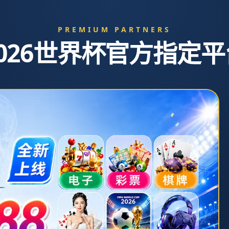
新闻中心
联系方式
WS
中国足球系列报道之五：教练员
越多的家长把孩子送进足球学校、校园联赛在各地铺开时，一个现实问题
来引导这些球队。过去，中国足球往往把目光聚焦在球员身上，而忽略了
，一场围绕教练群体的深度变革，正在悄然重塑中国足球的根基。
青训是中国足球的“地基”，那么教练员体系就是支撑地基的“钢筋”。没