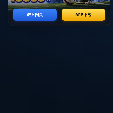
十五运会火炬十一月二日四城齐传递
以某沿
校园足
CONTACT US
只在县
转变。
Contact: 九游娱乐
成长的
Phone: 13355324878
Tel: 010-6551149
在青少
E-mail: admin@9you-dev.com
质的“
Add:甘肃省定西市通渭县华家岭乡
在竞争
有限场
也更接
值得一
足发展
在校园