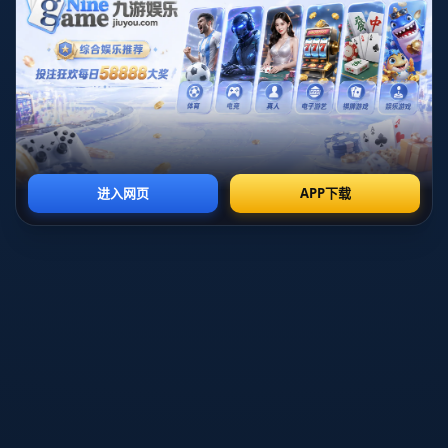
为一个简单正手出界陷入0比30的不利局面，全场一度安静下
来。短暂走到底线后方，她深呼吸几次，抬头望向看台，教练
组的握拳动作和队友们的呼喊让她重新聚拢注意力。随后，她
用一记时速超过180公里的外角发球拿下关键一分，又在此后
一个多拍中凭借顽强的防守和突然的反拍斜线制胜球追平比
分。最终，在第3个冠军点上，她大胆选择二发直接抢内角，
迫使对手回球挂网，终结比赛——6比3，这一盘的比分也成为
她职业生涯迈向新高度的见证。
赛后颁奖仪式上，周彦含略显哽咽。面对全场观众，她先是用
力向四周挥手致意，随后在简短的夺冠感言中坦言：“今天的比
赛对我来说像坐过山车，首盘我几乎被压着打，是观众的加油
声和自己内心那个不服输的声音，一直在推动我去坚持。上海
公开赛的冠军，对我不仅是一座奖杯，更像是一种肯定——证
明我可以在大舞台上顶住压力、打出自己的水平。”她还特意用
英语感谢了外籍球迷与海外团队，展现出愈发成熟的大赛风