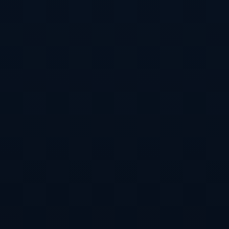
金量远不止一项普通赛事，它不仅会为周彦含带来宝贵的积分
与奖金，更重要的是为她赢得了更多参赛机会和话语权，帮助
她在未来的大满贯赛场上获得更好的签表与心理底气。
与冠军一同到来的，还有不断涌现的关注与期待。媒体在赛后
混采区的问题直指未来——“这座冠军是否会成为你冲击更高目
标的起点？”面对接连不断的闪光灯和话筒，周彦含显得格外冷
静：“当然很开心，但我也知道，一站比赛赢下来，不代表我已
经站在了多高的位置。接下来我要做的，是继续在体能和细节
上打磨自己。大满贯第二周、世界前30乃至前20，都是我想去
触碰的目标，但我要一步一步来。”这样的回答，既有对自我实
力的信心，也有对职业网坛残酷竞争的清醒认知。