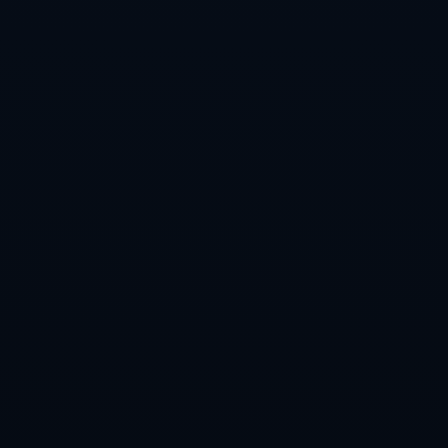
MVP榜前四
RELATED NEWS
世界杯下注平台App评测：移动下注更便捷
世界杯预测：经典赛程与重要节点分析
世界杯赛事直播回放与重播资源汇总
世界杯买球时事新闻与实时赔率更新
世界杯外围投注数据分析的科学应用
世界杯下注平台优惠活动大全：不错过任何机会