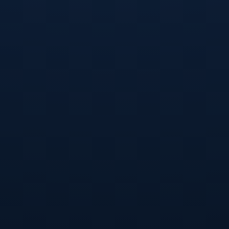
范。
事实上，周彦含能够问鼎上海公开赛，并非一夜之间的“突然爆
发”，而是厚积薄发的水到渠成。在本届赛事的晋级路上，她先
后击败多位排名高于自己的种子选手，其中多场比赛都打满三
盘，既有在抢七中的“硬抗”，也有在先失一盘后连扳两盘的顽
强逆转。这些硬仗磨砺了她的体能与抗压能力，也让她对自己
的打法愈发笃定——以积极进攻为主，辅以稳健防守和灵活跑
动，不再只是被动等待对手失误，而是主动掌控比赛节奏。
从技战术角度看，此次上海公开赛给周彦含带来的最大收获，
是发球和接发球环节的显著提升。此前她一度被认为在发球环
节偏“保守”，难以在关键分上直接得分，但本周比赛中，她的
一发成功率与破发点把握率明显提升，多次利用外角发球和T
区发球打开进攻空间。在接发端，她敢于上抢，尤其在对手二
发质量不高时，坚决用上步抢点来压迫对手，为自己创造短球
进攻机会。这些改变，让她在面对高水平对手时不再“被动挨
打”，也为今晚决赛的逆转建立了战术基础。