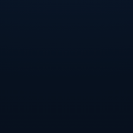
对于职业体育尤其是职业联赛而言，稳岗扩岗政策的金融加
持，不仅是对俱乐部自身的输血，更是对整条产业链的精准滴
灌。一支职业队伍背后，是教练团队、医务团队、体能和数据
团队、市场开发和媒体团队，以及庞大的赛事服务和安保团
队。政策强调“多方联动”，鼓励龙头俱乐部在自身岗位稳定的