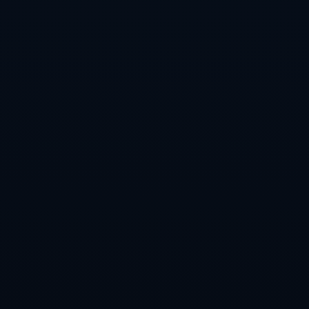
而专业的体育从业者在自己的岗位上默默耕耘，为中国体育的
长远发展和体育强国建设提供坚实的人才和就业支撑。
PREVIOUS：
“三年行动开启：聚焦解决群众关切消费问
题”
NEXT：
2026世界杯门票将按热度定价，欧洲球迷纷纷不
满
RELATED NEWS
世界杯下注平台App评测：移动下注更便捷
世界杯预测：经典赛程与重要节点分析
世界杯赛事直播回放与重播资源汇总