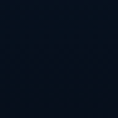
前提下，通过与青训合作基地、校园足球特色学校、社会俱乐
部结对共建，以订单式培训和人才输送的方式“带”出更多相关
就业岗位，对符合条件的合作项目也将纳入金融支持清单。这
种以职业俱乐部为核心，以青训和校园体育为支点，以社会赛
事和群众参与为延伸的就业生态，有望在金融手段的协同下更
加稳定和可持续。
新政发布后，银行、担保公司、体育产业基金等金融力量迅速
行动，专门面向体育企业推出“稳岗贷”“青训贷”“赛事贷”等特
色金融产品。有银行人士透露，在风险可控的前提下，体育企
业若能在合同用工比例、社保缴纳规范性和岗位数量增长率等
方面达到一定标准，不仅可获得利率优惠，还有机会纳入“白名
单”享受审批绿色通道。部分地方还提出，对成功举办一定规模
以上赛事并带动当地就业明显的企业，可按赛事实际拉动就业
情况给予综合评价，在后续授信时予以加分。
体育经济专家指出，“企业稳岗扩岗可获更大金融支持”的政策
导向，背后体现的是以“人”为核心的体育现代产业体系建设逻