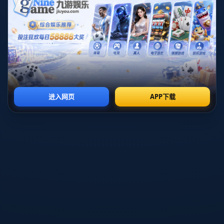
业生和退役运动员提供了更可持续的职业路径。
在场馆运营领域，金融政策的“稳定器”和“加速器”效应同样明
显。受季节、赛事周期以及城市客流波动等因素影响，不少体
育场馆在淡季经常出现收入锐减的情况，过去有的企业选择减
少场地维护人员、缩减安保与服务岗位来“节流过冬”。新政鼓
励场馆企业通过“以岗换贷”的方式保持岗位规模：只要在淡季
不裁员、在旺季适度扩岗、积极开发夜场赛事、群众运动会、
社区联赛、企业运动会等多元业态，就能获得周转资金和设备
更新贷款的差别化支持。业内认为，这有望推动场馆从单一“比
赛场地”向“全年不打烊的城市运动客厅”升级，带动更多赛事运
营、场地服务、体育推广等新增岗位。
在刚落幕的一项城市五人制足球联赛上，一家专业赛事公司尝
到了“稳岗扩岗+金融”联动的甜头。过去，该公司只有一个精简
团队，同时承接多项小赛事，员工长期处于“超负荷运转”的状