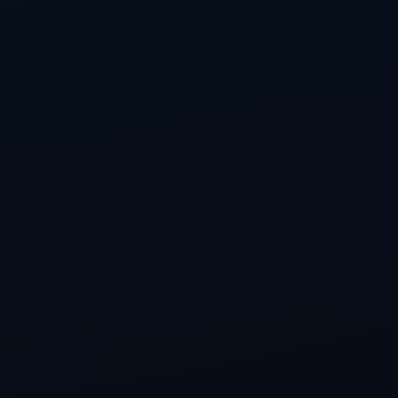
计上同样保留了经验丰富的球员，她们像“压舱石”一样稳
、控制失误的责任，而把更多进攻火力和表现空间交