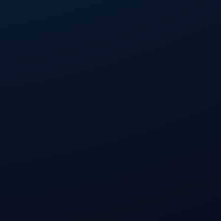
关键分的处理上更加果断，也在训练中承担起“半个教
中，老将们的经验成为球队最宝贵的财富——如何在高
的数据都在老将们的传帮带中，一点点灌输给年轻球
长“竞技寿命”，这种自我革新的态度，令整支队伍的
的全运会、全锦赛以及青年赛事上积累了宝贵的比赛经
接应位置，有望看到更多年轻面孔出现在关键局和关