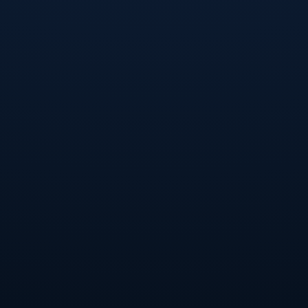
面，山东女排的一批经验丰富的主力依旧是球队的中流砥柱。她们不仅在
角色，主动帮助年轻队员补足短板。尤其是在一传保护和防守体系的构建
中保持心态稳定、如何在对手形成连续冲击时做好临场调整，这些看不见
此部分老将也在尝试位置微调，以便在体能消耗更大的现代排球节奏中延
加积极向上。
提的是，山东女排多名“00后”新人的成长速度明显加快，她们在近两年
赛季，教练组将在轮转和首发安排上给予新人更多空间，尤其在副攻线和