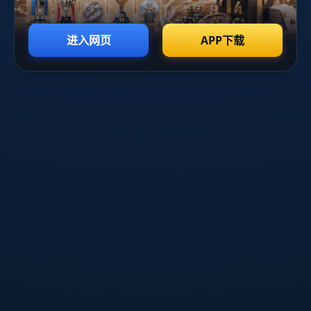
排在近几个赛季中一直被视作联赛中的硬骨头，她们的特点是整体实力均
进一步激活了阵容深度，从一线国手到潜力新星几乎“全员可战”。从备
重内部挖潜，这也让球迷看到了这支队伍对于自身梯队建设的信心。在训
”的传统思路，以及更具攻击性的“三点攻平衡体系”，通过不同组合的尝