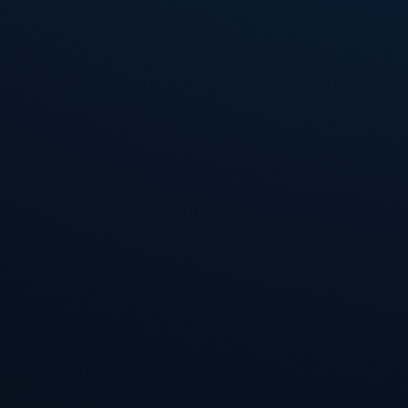
老将方
练”的
压对抗
员。与
氛围更
值得一
验。新