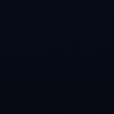
：老将给出方向和节奏，年轻人提供冲击力与爆发力，
重小球串联、快速多变的传统，如今的浙江队在网口高
线路变化上逐渐接近联赛一流水平。教练组也顺势在发
副攻创造更多拦防机会。从热身赛数据看，浙江女排
分。
女排联赛的一个缩影：一方面，像山东队这样在国字
队输送稳定型球员；像浙江队这样敢于放手启用“07
高潜力人才。这种多样化的建队思路，不仅让联赛本身
春锐气势必将碰撞出更多火花。当经验与冲劲相遇，当
新赛季不仅是看比分与排名的较量，更是见证一代代
春风暴，都将在这个赛季里给中国女排版图带来新的