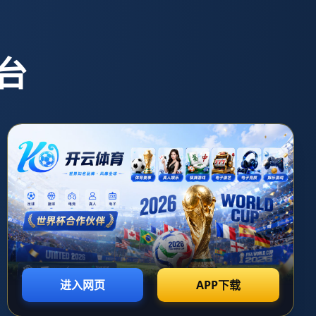
江女排07后成主力军
阶段，其中山东女排和浙江女排的阵容变化与人员结
7后”迅速成长为主力军的浙江女排，两支队伍在新老
几分悬念与活力。