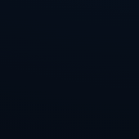
让“0
住了球