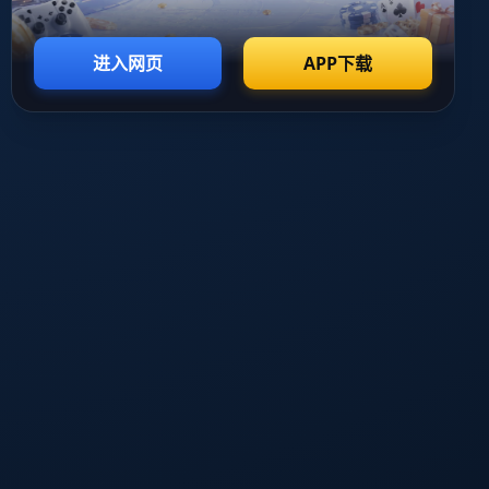
衡、板凳厚度可观。本赛季，球队在保留核心框架的
战情况来看，山东队并未选择大幅度的外援引进，而是
练课中，多套战术体系被反复打磨，包括“双主攻强攻
试，让每一名上场队员都能够在熟悉的位置发挥出稳定