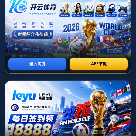
详细解读这一轮中的焦点赛事，带您重温那些令人心跳加速的
关键时刻。
在这轮比赛中，多场对决都留下了深刻印象。**切尔西对阵利
物浦**无疑是本轮的重头戏。两支豪门球队在赛季初期均展示
出极佳的状态，此役显得尤为重要。比赛的开局阶段，切尔西
凭借流畅的进攻快速发难，而*利物浦*则依靠对方禁区内的精
妙配合予以回击。比赛进行到中段，利物浦通过一次精准的任
意球机会率先打破僵局，然而，切尔西也不甘示弱，在下半场
通过无懈可击的反击将比分扳平。这场比赛最终以*1-1*握手言
和，但过程中的紧张与激烈让球迷们看得如痴如醉。