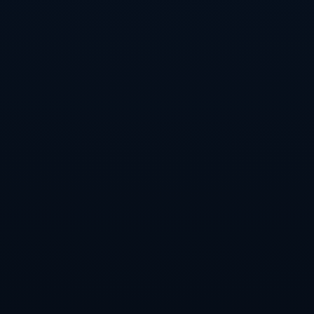
RELATED NEWS
世界杯下注平台App评测：移动下注更便捷
世界杯预测：经典赛程与重要节点分析
世界杯赛事直播回放与重播资源汇总
世界杯买球时事新闻与实时赔率更新
世界杯外围投注数据分析的科学应用
世界杯下注平台优惠活动大全：不错过任何机会
CATEGORIES