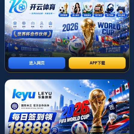
费）已然坐稳了主力位置，而博格巴，这位队史标王、世界级
中场，却似乎对自己的**场上角色充满不满**。传闻他渴望从
B费手中接过核心职责，这不仅暴露了他对自身定位的担忧，
更可能成为一粒埋在球队中的“定时炸弹”。
### **为何博格巴不满场上角色？**
博格巴是世界足坛备受关注的全能中场之一。从尤文图斯到曼
联，他的高光表现证明了他对比赛带来的影响力。然而，自从
B费加盟曼联以后，博格巴的战术定位受到冲击。作为一名需
要自由发挥的球员，博格巴的创意被要求服务于B费的组织体
系，他的球场权限显然不及效力尤文时自由，这无疑**限制了
他的个人发挥**。事实上，从数据上看，曼联近年来的进攻组
织已高度依赖于B费，而博格巴则更多沦为辅助角色。
这种调整或许是合理的，但对于有野心的博格巴却显得不够公
平。作为一名习惯担任攻击核心的天才球员，他无疑渴望得到
更多战术主导权，而不是仅仅被要求防守、拦截或给予简单的