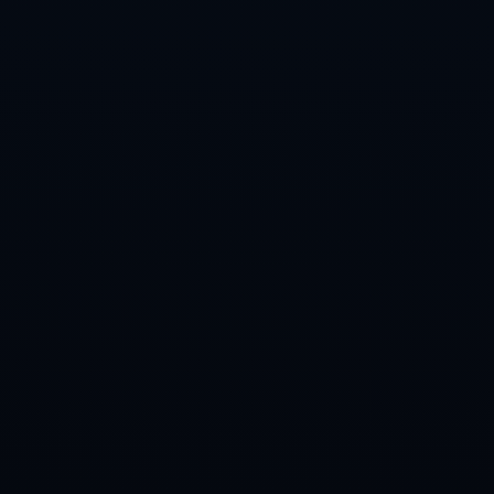
轉會八卦：熱刺正追蹤4名世界杯守門員、皇馬對C羅重聚不
感興趣.
用好发展机遇、潜力和优势 ——把握做好当前经济工作的关
键与重点
葡萄牙公布最新名單 C羅B費B席在列！葡萄牙續追歐預賽全
勝紀錄！.
科比从奥拉朱旺门下学到的篮球精髓
CONTACT US
Contact: 九游娱乐
Phone: 13355324878
Tel: 010-6551149
E-mail: admin@9you-dev.com