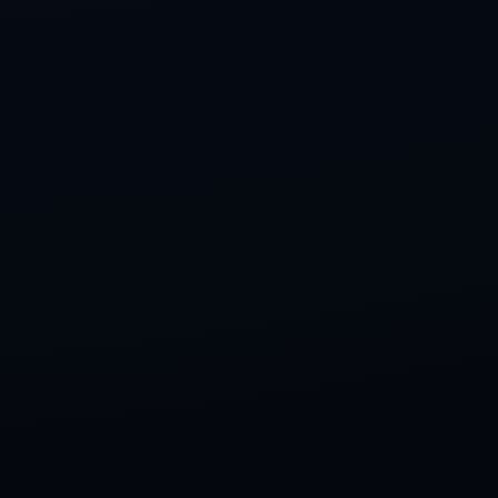
2026-07-07T16:28:03+08:00
2026-07-07T16:28:02+08:00
2026-07-06T16:28:05+08:00
2026-07-06T16:28:05+08:00
2026-07-05T16:28:06+08:00
2026-07-05T16:28:06+08:00
om