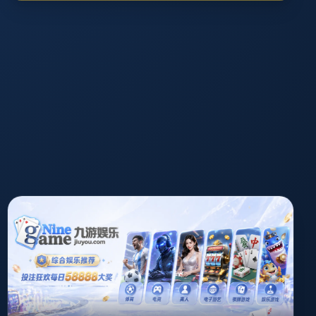
球迷的狂热。然而，这一光辉的回归却并未如预想般转
言，决定签下C罗是出于情感和现实需求的双重考量，
赢得了无数荣誉，更是红魔辉煌时期的象征。当尤文图
而曼联迅速采取行动，以一纸巨额合同抢下了他，这一
佛梦圆的记忆。”** 毫无疑问，这一签约在短时间内
以集体协作为核心的运动，仅凭明星球员的个人能力