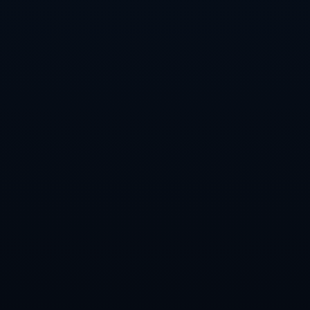
看，曼联的年轻球员在C罗加盟后进步和成长受到了质疑，无论是格林伍
。这种现象也引发了外界关于老将与年轻天才共存平衡的广泛讨论。索帅对
们开始依赖他过多，甚至在场上失去了主动性。”**
 **商业成功却未转化为长期竞技价值**
回归的那个赛季，曼联的全球关注度和商业收入有了显著提升。然而，竞
冠军争夺战并未如期上演，反而是**索帅的下课和球队核心战术的瓦解成
的角度看，C罗带来的短期效应确实有目共睹，但从长期战略上，他承认自
联近年来在大牌引援上未能取得预期回报的一个注脚——足球的成功不只
键词总结：索帅、C罗、曼联、战术适应、足球商业、球队管理、竞技成绩、
PREVIOUS：
山東魯能泰山足球俱樂部介紹.
NEXT：