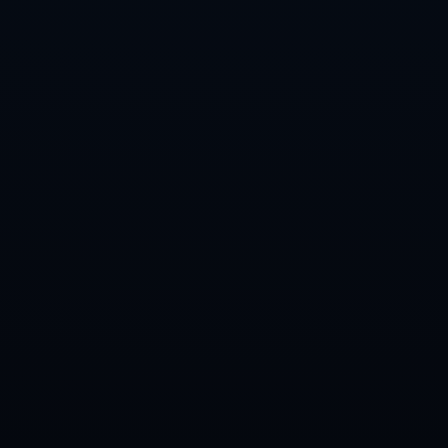
LATED NEWS
杯下注平台App评测：移动下注更便捷
杯预测：经典赛程与重要节点分析
杯赛事直播回放与重播资源汇总
杯买球时事新闻与实时赔率更新
杯外围投注数据分析的科学应用
杯下注平台优惠活动大全：不错过任何机会
Copyright 2024
九游娱乐(JIUYOU)官方网站
All Rights by
九游娱乐
dd: 甘肃省定西市通渭县华家岭乡 Tel: 010-6551149 E-mail: admin@9you-dev.c