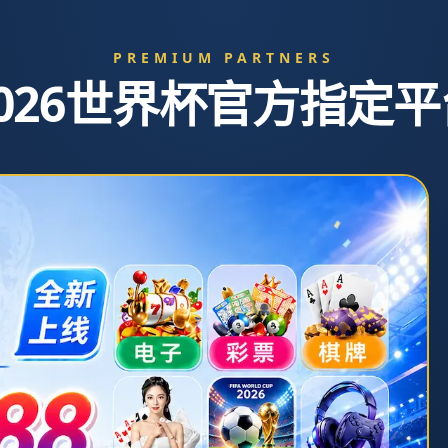
新闻中心
联系方式
WS
索帥談執教曼聯： 難以拒絕簽下C羅 
尔斯克亚谈执教曼联：无法拒绝签下C罗，结果却令人叹息**
作为英超最具历史底蕴的俱乐部之一，多年来吸引了无数世界级球星。202