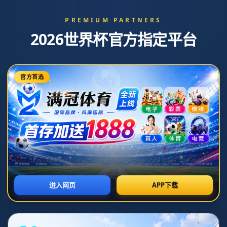
CATEGORIES
Toggl
naviga
NEWS
瓜帥慷慨大方！將英超冠軍獎金75萬鎊分給曼城
俱樂部員工.
**瓜迪奥拉的慷慨：将英超冠军奖金分享给曼城俱乐部员工**