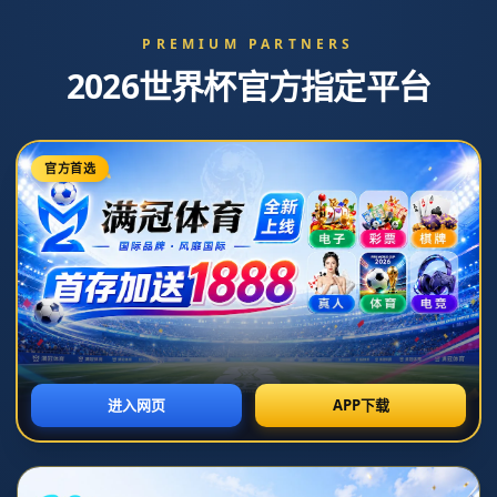
CATEGORIES
Toggl
naviga
NEWS
20／21賽季歐冠小組賽第4輪多特蒙德3-0布魯日
哈蘭德梅開二度桑喬傳射建功.
**20/21赛季欧冠小组赛第4轮：多特蒙德3-0布鲁日，哈兰德梅
开二度桑乔传射建功的精彩之夜**
*引言：在欧冠赛场上，奇迹和历史总是在不经意间书写。在