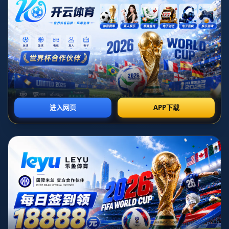
20/21赛季欧冠小组赛第4轮，多特蒙德坐镇主场，以3-0的比分
**击败布鲁日**。这场比赛不仅令无数球迷激动不已，也让多
特蒙德在欧冠淘汰赛的征程上迈出了坚实的一步。*这篇文章
将以哈兰德的梅开二度和桑乔的传射建功为切入点，深度剖析
这场比赛的亮点。
**战术解析与球队表现**
在这场关键的欧冠小组赛中，*多特蒙德展现了其强大的攻击
火力和精准的战术执行力*。主教练利用球队的速度和创造
力，在中前场实施高强度逼抢和快速反击策略，**有效压制住
布鲁日的攻势**。中后场的坚固防线则确保了球队以零封对手
的姿态结束这场比赛。可以说，多特蒙德在这场比赛中的表
现，不仅是主教练战术的完美体现，也是球员们出色个人能力
的集体展示。
**哈兰德梅开二度，未来之星的闪耀**