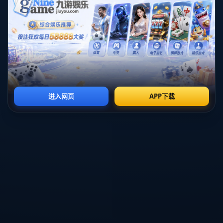
合。*无论是在进攻中流畅的配合传递，还是在防守时及时的
协同补位，他们都展现出了顶级球员之间应有的化学反应*。
这种默契不仅提升了整个团队的凝聚力，也让多特蒙德在欧洲
足坛的影响力进一步提升。
**案例分析：数据与荣誉**
这场比赛的胜利为多特蒙德的欧冠晋级奠定了基础，同时也刷
新了许多数据。*根据赛后的统计，哈兰德在本届欧冠中已经
积累了10次射门和6个进球，这样的效率显然是其他前锋难以
企及的。而桑乔在助攻和调度上，也为多特蒙德的每次进攻奠
定了稳固基础。**这样的表现，使得多特蒙德不仅在数据上占
据了优势，也在小组中稳固了排位。*这场比赛的成功，让球
迷们对多特蒙德的未来充满期待。
**总结**