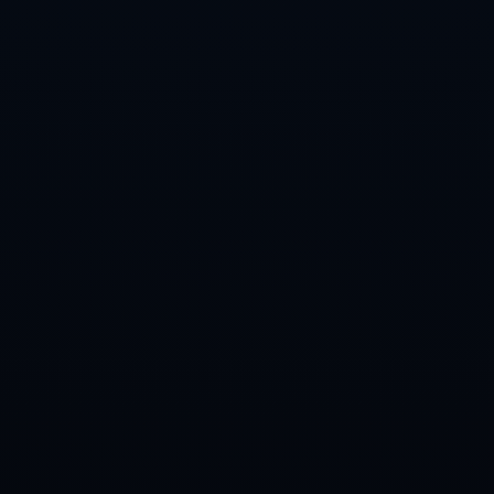
2026世界杯外围赛冷门球队潜力分析
N威廉姆斯：和哥哥吵架後回家不再吵！.
恩德裏克：國家德比就靠姆巴佩和貝林指導了.
CONTACT US
Contact: 九游娱乐
Phone: 13355324878
Tel: 010-6551149
E-mail: admin@9you-dev.com
Add:甘肃省定西市通渭县华家岭乡