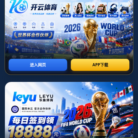
还在最后关头为球队**压哨绝平**，成为全场焦点。
**南野拓实的出色表现**：
南野拓实，这位日本国脚在比赛中的表现可谓是**光芒四射
**。他不仅在上半场通过一记精准的传球帮助队友得分，还以
*刁钻的射门*为球队贡献了一球。在双方僵持不下的时刻，他
的绝平进球更是为利物浦赢得了宝贵的继续争取胜利的机会。
这场比赛对南野拓实的重要性体现在多个层面。首先，他用实
际行动证明了自己的实力以及对利物浦的价值。其次，这场比
赛的表现也为他的职业生涯添上浓墨重彩的一笔。赛后的赞誉
以及媒体的广泛报道不仅提升了他的个人品牌，也提升了他在
国际足坛的声望。
**利物浦战术的成功**：
利物浦之所以能在如此关键的比赛中扭转战局，离不开主帅克
洛普的精准战术布置。面对莱斯特城这样强敌，克洛普根据对