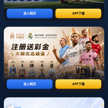
手的特点进行了针对性的调整。通过**灵活的阵型变化和人员
调整**，利物浦能够在逆境中稳住阵脚，并最终凭借团队协作
和个人能力实现绝平。
一个显著的战术变化是提高边路进攻频率，通过边路传中与中
路渗透相结合，使莱斯特城的防守体系出现漏洞。南野拓实的
进球正是利用了边路快速推进和中路精准渗透的策略。
**莱斯特城的顽强防守**：
尽管最终被利物浦逼平，但莱斯特城在比赛中展现出的**坚韧