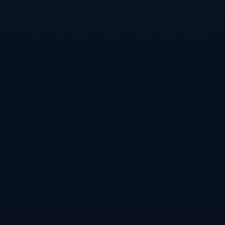
钟。
**总结分析**：
此次利物浦与莱斯特城的较量不仅仅是一场普通的杯赛，而是
一场战术和心理的较量。这场比赛南野拓实的*高光表现*和**
精准战术**无疑为利物浦在之后的比赛中注入了更多信心。此
外，莱斯特城也从这场比赛中得到了对自身战术的深刻反思，
只有不断改进防守和进攻策略，他们才能在未来取得更大的成