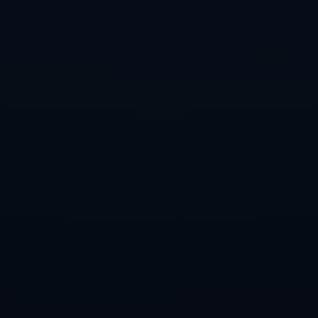
世界杯预测：经典赛程与重要节点分析
世界杯赛事直播回放与重播资源汇总
世界杯买球时事新闻与实时赔率更新
世界杯外围投注数据分析的科学应用
世界杯下注平台优惠活动大全：不错过任何机会
CATEGORIES
公司新闻
行业资讯
NEWS