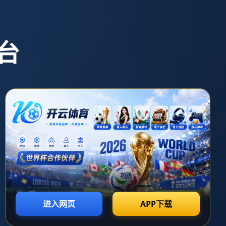
世预赛进攻战术
专家们的广泛关注。**通过高阶数据的分析，我们能