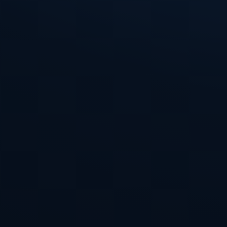
内线进
例如，
发展的
## 
从球员
成为球