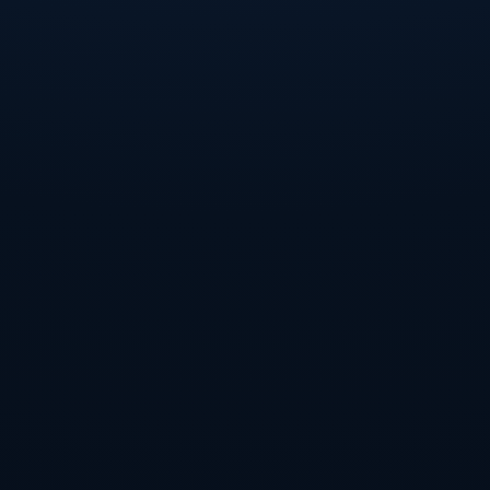
攻的不足。尤其在对阵一些防守相对较弱的球队时，通过快速的外线传递
在与日本的比赛中，中国男篮多次通过外线投射撕裂对方的防线。因此，
重要环节。
运动员数据表现
个体来看，新秀球员的表现也不容忽视。例如，年轻前锋李平在世预赛中
队的重要得分点。这一切都得益于高效的战术安排和教练组的精准指导。