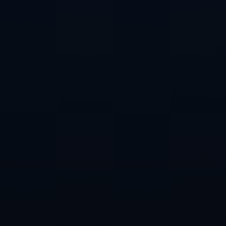
时，球队核心球员的伤病亦影响了整体战术的执行。在与韩国的关键战役
最终导致失利。因此，保障球员的健康成为了教练组需要重点考虑的因素
数据驱动的战术调整
术的不断进步，数据分析将成为球队战术调整的重要依据。**通过分析
情况下更具有效性**，同时也识别出哪些方面需要改进。例如，在面对
使球队在未来的比赛中获得更大的优势。
数据分析，不仅让球队的战术实施更加科学化，也让中国男篮在世预赛中
赛奠定基础，更为未来的篮球发展指明了方向。
PREVIOUS：
挪威主帅：厄德高伤势恢复顺利
NEXT
LATED NEWS