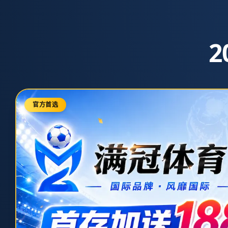
HOME
关于我们
产品中心
NE
CATEGORIES
公司新闻
# 高
行业资讯
在全球