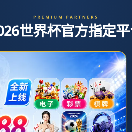
新闻中心
联系方式
WS
高阶数据硬核分析 解读中国男篮
阶数据硬核分析 解读中国男篮世预赛进攻战术
篮球逐渐向数据化迈进的今天，中国男篮在世预赛中的表现引发了球迷和