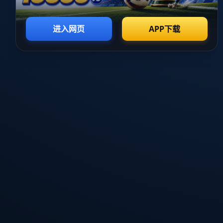
格局
伤病未阻 内马尔助桑托斯战保级
## 
中国男
CONTACT US
活应变
攻得分
Contact: 九游娱乐
## 
Phone: 13355324878
挡拆战
Tel: 010-6551149
中尤其
E-mail: admin@9you-dev.com
在挡拆
Add:甘肃省定西市通渭县华家岭乡
然而，
何优化
## 
近年来