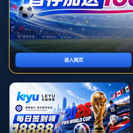
NEWS
够更深
中的进
从被动选择到主动对接——优质营商环
境是如何打造的？
趙睿因衝撞裁判被驅逐 山東三名球員被
罰下 新增新疆主場14連勝記錄結束.
世界杯比分预测：影响比赛结果的因素
亚当斯：我非常喜爱中国文化和中国人
民，特别钟爱中国美食
《晚郵報》：邁尼昂要求800萬歐續約
年薪引發拜仁曼聯切爾西興趣.
空中连线！奇才快攻反击库兹马助飞萨
尔完成空接暴扣
中国经济多元推进激发活力 开创新发展